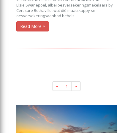
Elsie Swanepoel, albei oesversekeringsmakelaars by
Certisure Bothaville, wat dié maatskappy se
oesversekeringsaanbod behels.
Read More
«
1
»