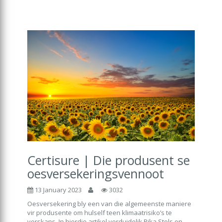
Certisure | Die produsent se
oesversekeringsvennoot
13 January 2023
3032
Oesversekering bly een van die algemeenste maniere
vir produsente om hulself teen klimaatrisiko’s te
verskans. In hierdie artikel verduidelik Rika Stols en