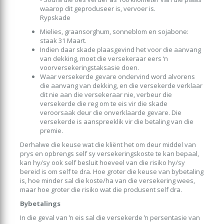
waarop dit geproduseer is, vervoer is.
Rypskade
Mielies, graansorghum, sonneblom en sojabone:
staak 31 Maart.
Indien daar skade plaasgevind het voor die aanvang
van dekking, moet die versekeraar eers ‘n
voorversekeringstaksasie doen.
Waar versekerde gevare ondervind word alvorens
die aanvang van dekking, en die versekerde verklaar
dit nie aan die versekeraar nie, verbeur die
versekerde die reg om te eis vir die skade
veroorsaak deur die onverklaarde gevare. Die
versekerde is aanspreeklik vir die betaling van die
premie.
Derhalwe die keuse wat die kliënt het om deur middel van
prys en opbrengs self sy versekeringskoste te kan bepaal,
kan hy/sy ook self besluit hoeveel van die risiko hy/sy
bereid is om self te dra. Hoe groter die keuse van bybetaling
is, hoe minder sal die koste/ha van die versekering wees,
maar hoe groter die risiko wat die produsent self dra.
Bybetalings
In die geval van ŉ eis sal die versekerde ŉ persentasie van