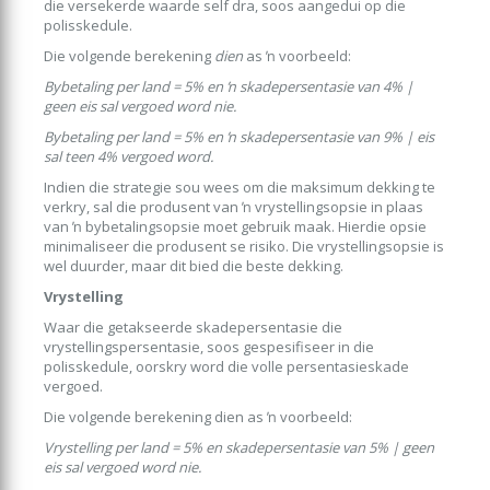
die versekerde waarde self dra, soos aangedui op die
polisskedule.
Die volgende berekening
dien
as ŉ voorbeeld:
Bybetaling per land = 5% en ŉ skadepersentasie van 4% |
geen eis sal vergoed word nie.
Bybetaling per land = 5% en ŉ skadepersentasie van 9% | eis
sal teen 4% vergoed word.
Indien die strategie sou wees om die maksimum dekking te
verkry, sal die produsent van ŉ vrystellingsopsie in plaas
van ŉ bybetalingsopsie moet gebruik maak. Hierdie opsie
minimaliseer die produsent se risiko. Die vrystellingsopsie is
wel duurder, maar dit bied die beste dekking.
Vrystelling
Waar die getakseerde skadepersentasie die
vrystellingspersentasie, soos gespesifiseer in die
polisskedule, oorskry word die volle persentasieskade
vergoed.
Die volgende berekening dien as ŉ voorbeeld:
Vrystelling per land = 5% en skadepersentasie van 5% | geen
eis sal vergoed word nie.