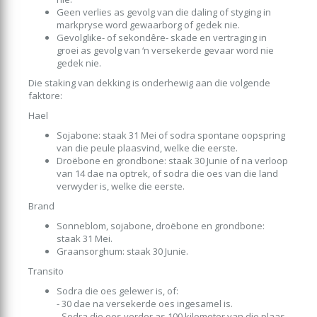
Geen verlies as gevolg van die daling of styging in
markpryse word gewaarborg of gedek nie.
Gevolglike- of sekondêre- skade en vertraging in
groei as gevolg van ‘n versekerde gevaar word nie
gedek nie.
Die staking van dekking is onderhewig aan die volgende
faktore:
Hael
Sojabone: staak 31 Mei of sodra spontane oopspring
van die peule plaasvind, welke die eerste.
Droëbone en grondbone: staak 30 Junie of na verloop
van 14 dae na optrek, of sodra die oes van die land
verwyder is, welke die eerste.
Brand
Sonneblom, sojabone, droëbone en grondbone:
staak 31 Mei.
Graansorghum: staak 30 Junie.
Transito
Sodra die oes gelewer is, of:
- 30 dae na versekerde oes ingesamel is.
- Sodra die oes verder as 100 kilometer van die plaas