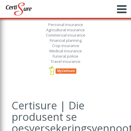
Personal insurance
Agricultural insurance
Commercial insurance
Financial planning
Crop insurance
Medical insurance
Funeral policie
Travel insurance
MyCertisure
Certisure | Die
produsent se
oesversekeringsvennoo