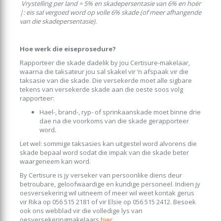
Vrystelling per land = 5% en skadepersentasie van 6% en hoër
|: eis sal vergoed word op volle 6% skade (of meer afhangende
van die skadepersentasie).
Hoe werk die eiseprosedure?
Rapporteer die skade dadelik by jou Certisure-makelaar,
waarna die taksateur jou sal skakel vir ‘n afspaak vir die
taksasie van die skade. Die versekerde moet alle sigbare
tekens van versekerde skade aan die oeste soos volg
rapporteer:
Hael-, brand-, ryp- of sprinkaanskade moet binne drie
dae na die voorkoms van die skade gerapporteer
word.
Let wel: sommige taksasies kan uitgestel word alvorens die
skade bepaal word sodat die impak van die skade beter
waargeneem kan word.
By Certisure is jy verseker van persoonlike diens deur
betroubare, geloofwaardige en kundige personeel. Indien jy
oesversekering wil uitneem of meer wil weet kontak gerus
vir Rika op 056 515 2181 of vir Elsie op 056 515 2412. Besoek
ook ons webblad vir die volledige lys van
oesversekeringmakelaars
hier
.