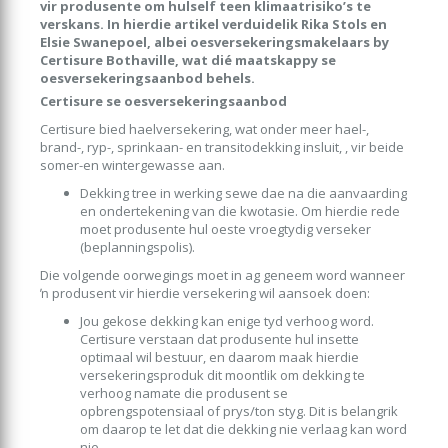
vir produsente om hulself teen klimaatrisiko’s te
verskans. In hierdie artikel verduidelik Rika Stols en
Elsie Swanepoel, albei oesversekeringsmakelaars by
Certisure Bothaville, wat dié maatskappy se
oesversekeringsaanbod behels.
Certisure se oesversekeringsaanbod
Certisure bied haelversekering, wat onder meer hael-,
brand-, ryp-, sprinkaan- en transitodekking insluit, , vir beide
somer-en wintergewasse aan.
Dekking tree in werking sewe dae na die aanvaarding
en ondertekening van die kwotasie. Om hierdie rede
moet produsente hul oeste vroegtydig verseker
(beplanningspolis).
Die volgende oorwegings moet in ag geneem word wanneer
ŉ produsent vir hierdie versekering wil aansoek doen:
Jou gekose dekking kan enige tyd verhoog word.
Certisure verstaan dat produsente hul insette
optimaal wil bestuur, en daarom maak hierdie
versekeringsproduk dit moontlik om dekking te
verhoog namate die produsent se
opbrengspotensiaal of prys/ton styg. Dit is belangrik
om daarop te let dat die dekking nie verlaag kan word
nie.